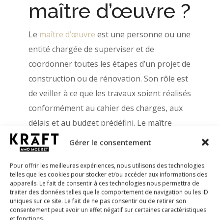
maître d’œuvre ?
Le
maître d’œuvre
est une personne ou une
entité chargée de superviser et de
coordonner toutes les étapes d’un projet de
construction ou de rénovation. Son rôle est
de veiller à ce que les travaux soient réalisés
conformément au cahier des charges, aux
délais et au budget prédéfini. Le maître
d’œuvre peut être un professionnel
Gérer le consentement
indépendant, un cabinet ou une entreprise
Pour offrir les meilleures expériences, nous utilisons des technologies
spécialisée.
telles que les cookies pour stocker et/ou accéder aux informations des
appareils. Le fait de consentir à ces technologies nous permettra de
Sa mission principale consiste à être
traiter des données telles que le comportement de navigation ou les ID
l’interlocuteur unique entre le client (maître
uniques sur ce site. Le fait de ne pas consentir ou de retirer son
consentement peut avoir un effet négatif sur certaines caractéristiques
d’ouvrage) et les différents corps de métier
et fonctions.