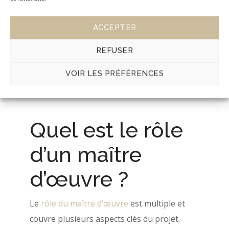
intervenant sur le chantier. Que ce soit pour
la construction d’une maison individuelle,
ACCEPTER
l’aménagement d’un espace commercial ou
REFUSER
la rénovation d’un bâtiment ancien, son
expertise est essentielle pour garantir la
VOIR LES PRÉFÉRENCES
qualité et la conformité des ouvrages.
Quel est le rôle
d’un maître
d’œuvre ?
Le
rôle du maître d’œuvre
est multiple et
couvre plusieurs aspects clés du projet.