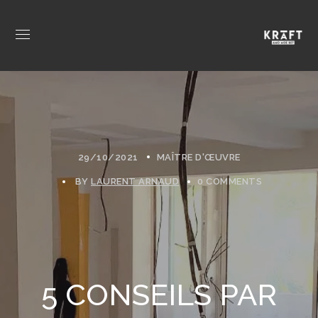
29/10/2021
MAÎTRE D'ŒUVRE
BY
LAURENT ARNAUD
0 COMMENTS
5 CONSEILS PAR