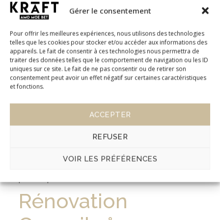
Dans certains cas, le recours à un
professionnel
Gérer le consentement
du métier
est obligatoire. Par exemple pour un
permis de construire, dans le cadre de la
Pour offrir les meilleures expériences, nous utilisons des technologies
telles que les cookies pour stocker et/ou accéder aux informations des
construction d’une maison, de la transformation
appareils. Le fait de consentir à ces technologies nous permettra de
ou de l’agrandissement d’un bâtiment, d’un local
traiter des données telles que le comportement de navigation ou les ID
uniques sur ce site. Le fait de ne pas consentir ou de retirer son
professionnel ou commercial. Le recours à un
consentement peut avoir un effet négatif sur certaines caractéristiques
et fonctions.
architecte est obligatoire au-delà de 150 m² de
surface au sol. Dans les autres cas, il n’est pas
ACCEPTER
obligatoire, mais est
conseillé
pour pouvoir faire
des
économies
sur le long terme. En faisant
REFUSER
appel à l’équipe de Betkraft, des
solutions
VOIR LES PRÉFÉRENCES
adaptées
à
votre budget
seront mises en place
par ces professionnels du métier.
Rénovation