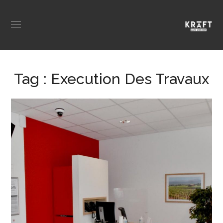
Tag :
Execution Des Travaux
Caisse d’Epargne
AGENCEMENT
/
PROFESSIONNELS