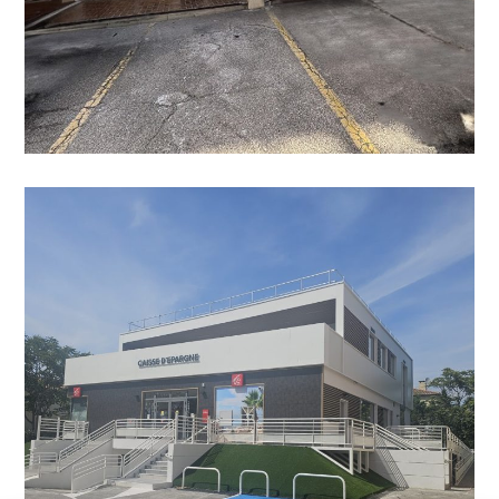
Surélévation et Rénovation
totale de l’agence Caisse
d’Épargne – Fréjus (83)
AGENCEMENT
/
PROFESSIONNELS