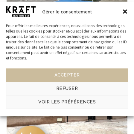
Gérer le consentement
Pour offrir les meilleures expériences, nous utilisons des technologies
telles que les cookies pour stocker et/ou accéder aux informations des
appareils. Le fait de consentir à ces technologies nous permettra de
traiter des données telles que le comportement de navigation ou les ID
uniques sur ce site. Le fait de ne pas consentir ou de retirer son
consentement peut avoir un effet négatif sur certaines caractéristiques
et fonctions.
Réhabilitation-extension du
Moulin de la Capelle –
ACCEPTER
DAME PHAR 83 à La Farlède
CONSTRUCTION
/
ECOLE
/
PROFESSIONNELS
REFUSER
VOIR LES PRÉFÉRENCES