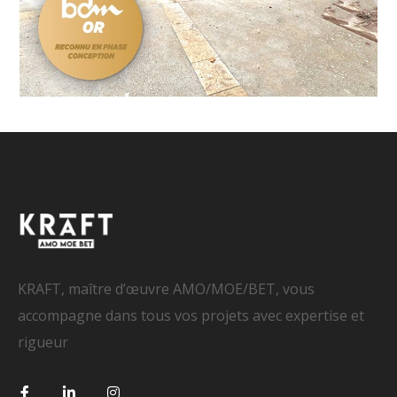
KRAFT, maître d’œuvre AMO/MOE/BET, vous
accompagne dans tous vos projets avec expertise et
rigueur