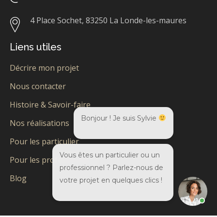
4 Place Sochet,
83250 La Londe-les-maures
Liens utiles
Décrire mon projet
Nous contacter
Histoire & Savoir-faire
Bonjour ! Je suis Sylvie
Nos réalisations
Pour les particulier
Vous êtes un particulier ou un
Pour les professionnels
professionnel ? Parlez-nous de
Blog
votre projet en quelques clics !