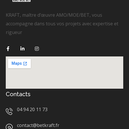
KRAFT, maître d’œuvre AMO/MOE/BET, vous
accompagne dans tous vos projets avec expertise et
rigueur
Contacts
04 94 20 11 73
contact@betkraft.fr