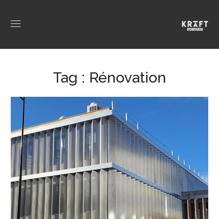
Tag :
Rénovation
Rénovations et
constructions ADSN
CONSTRUCTION
/
PROFESSIONNELS