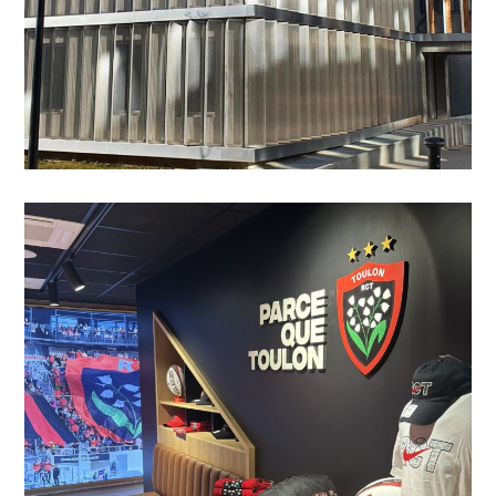
Boutique RCT – Stade
MAYOL – Rénovation &
Agencement
AGENCEMENT
/
PROFESSIONNELS