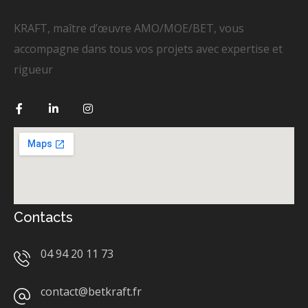
KRAFT, maître d’œuvre AMO/MOE/BET, vous
accompagne dans tous vos projets avec expertise et
rigueur
Contacts
04 94 20 11 73
contact@betkraft.fr