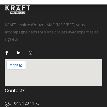
KRAFT, maître d’œuvre AMO/MOE/BET, vous
accompagne dans tous vos projets avec expertise et
rigueur
Contacts
04 94 20 11 73